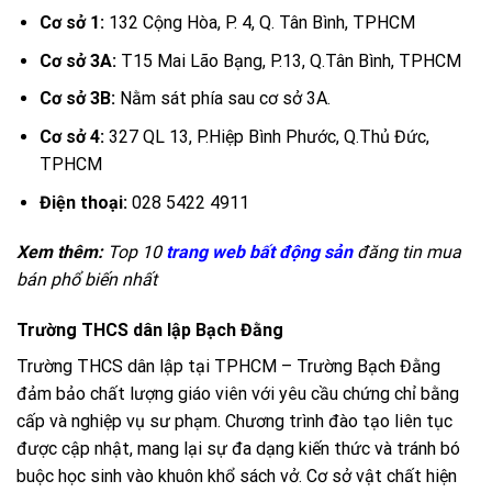
Cơ sở 1:
132 Cộng Hòa, P. 4, Q. Tân Bình, TPHCM
Cơ sở 3A:
T15 Mai Lão Bạng, P.13, Q.Tân Bình, TPHCM
Cơ sở 3B:
Nằm sát phía sau cơ sở 3A.
Cơ sở 4:
327 QL 13, P.Hiệp Bình Phước, Q.Thủ Đức,
TPHCM
Điện thoại:
028 5422 4911
Xem thêm:
Top 10
trang web bất động sản
đăng tin mua
bán phổ biến nhất
Trường THCS dân lập Bạch Đằng
Trường THCS dân lập tại TPHCM – Trường Bạch Đằng
đảm bảo chất lượng giáo viên với yêu cầu chứng chỉ bằng
cấp và nghiệp vụ sư phạm. Chương trình đào tạo liên tục
được cập nhật, mang lại sự đa dạng kiến thức và tránh bó
buộc học sinh vào khuôn khổ sách vở. Cơ sở vật chất hiện