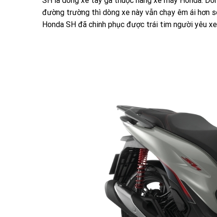
SH là dòng xe tay ga thuộc hãng xe máy Honda. Dòn
đường trường thì dòng xe này vẫn chạy êm ái hơn so
Honda SH đã chinh phục được trái tim người yêu xe 