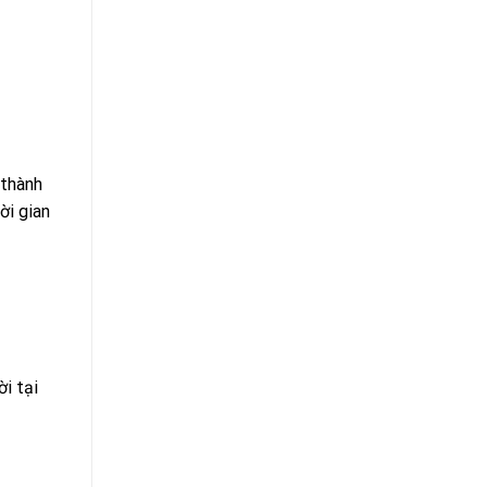
 thành
ời gian
i tại