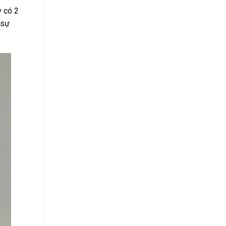
y có 2
 sự