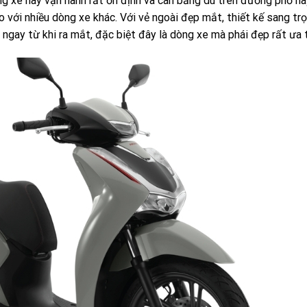
g xe này vận hành rất ổn định và cân bằng dù trên đường phố ha
 với nhiều dòng xe khác. Với vẻ ngoài đẹp mắt, thiết kế sang trọ
ngay từ khi ra mắt, đặc biệt đây là dòng xe mà phái đẹp rất ưa t