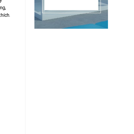
y
ng,
hích.