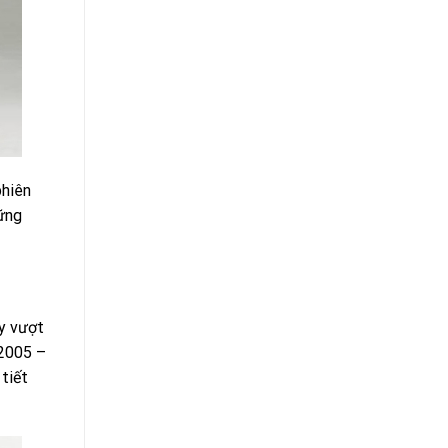
phiên
ững
ày vượt
 2005 –
tiết