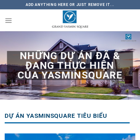
Skip
ADD ANYTHING HERE OR JUST REMOVE IT...
to
content
NHỮNG DỰ ÁN ĐÃ &
ĐANG THỰC HIỆN
CỦA YASMINSQUARE
DỰ ÁN YASMINSQUARE TIÊU BIỂU