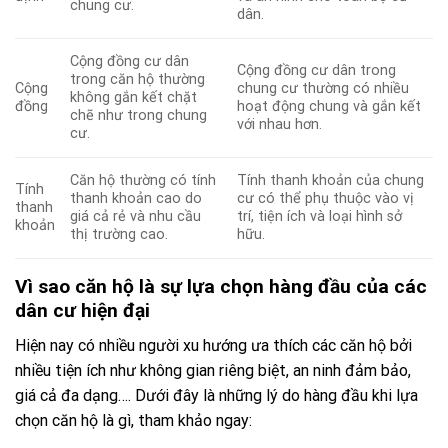
chung cư.
dân.
Cộng đồng cư dân
Cộng đồng cư dân trong
trong căn hộ thường
Cộng
chung cư thường có nhiều
không gắn kết chặt
đồng
hoạt động chung và gắn kết
chẽ như trong chung
với nhau hơn.
cư.
Căn hộ thường có tính
Tính thanh khoản của chung
Tính
thanh khoản cao do
cư có thể phụ thuộc vào vị
thanh
giá cả rẻ và nhu cầu
trí, tiện ích và loại hình sở
khoản
thị trường cao.
hữu.
Vì sao căn hộ là sự lựa chọn hàng đầu của các
dân cư hiện đại
Hiện nay có nhiều người xu hướng ưa thích các căn hộ bởi
nhiều tiện ích như không gian riêng biệt, an ninh đảm bảo,
giá cả đa dạng…. Dưới đây là những lý do hàng đầu khi lựa
chọn căn hộ là gì, tham khảo ngay: