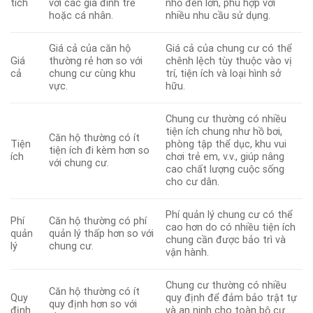
tích
với các gia đình trẻ
nhỏ đến lớn, phù hợp với
hoặc cá nhân.
nhiều nhu cầu sử dụng.
Giá cả của căn hộ
Giá cả của chung cư có thể
Giá
thường rẻ hơn so với
chênh lệch tùy thuộc vào vị
cả
chung cư cùng khu
trí, tiện ích và loại hình sở
vực.
hữu.
Chung cư thường có nhiều
tiện ích chung như hồ bơi,
Căn hộ thường có ít
Tiện
phòng tập thể dục, khu vui
tiện ích đi kèm hơn so
ích
chơi trẻ em, v.v., giúp nâng
với chung cư.
cao chất lượng cuộc sống
cho cư dân.
Phí quản lý chung cư có thể
Phí
Căn hộ thường có phí
cao hơn do có nhiều tiện ích
quản
quản lý thấp hơn so với
chung cần được bảo trì và
lý
chung cư.
vận hành.
Chung cư thường có nhiều
Căn hộ thường có ít
Quy
quy định để đảm bảo trật tự
quy định hơn so với
định
và an ninh cho toàn bộ cư